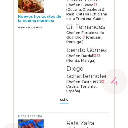
Chef en Elkano
(Getaria, Gipuzkoa) &
Rest. Cataria (Chiclana
Nuevos horizontes de
de la Frontera, Cádiz)
la cocina marinera
Gil Fernandes
11:00 - 11:30 HRS
Chef en Fortaleza do
Guincho
(Cascais,
Portugal)
Benito Gómez
Chef en Bardal
(Ronda, Málaga)
Diego
Schattenhofer
Chef en Taste 1973
(Arona, Tenerife,
España)
MÁS
MESA REDONDA
Rafa Zafra