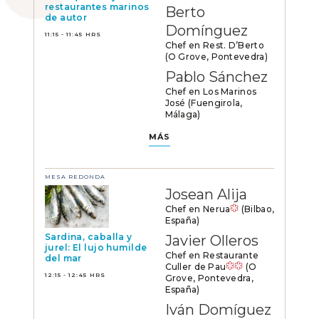
restaurantes marinos
Berto
de autor
Domínguez
11:15 - 11:45 HRS
Chef en Rest. D’Berto
(O Grove, Pontevedra)
Pablo Sánchez
Chef en Los Marinos
José (Fuengirola,
Málaga)
MÁS
MESA REDONDA
Josean Alija
Chef en Nerua
(Bilbao,
España)
Sardina, caballa y
Javier Olleros
jurel: El lujo humilde
Chef en Restaurante
del mar
Culler de Pau
(O
12:15 - 12:45 HRS
Grove, Pontevedra,
España)
Iván Domíguez