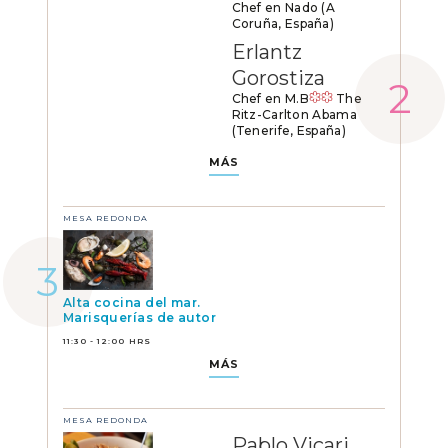
Chef en Nado (A
Coruña, España)
Erlantz
Gorostiza
Chef en M.B
The
Ritz-Carlton Abama
(Tenerife, España)
MÁS
MESA REDONDA
Alta cocina del mar.
Marisquerías de autor
11:30 - 12:00 HRS
MÁS
MESA REDONDA
Pablo Vicari