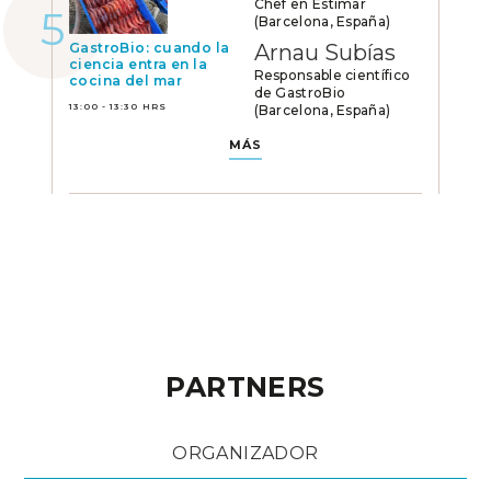
Chef en Estimar
(Barcelona, España)
GastroBio: cuando la
Arnau Subías
ciencia entra en la
Responsable científico
cocina del mar
de GastroBio
13:00 - 13:30 HRS
(Barcelona, España)
MÁS
PARTNERS
ORGANIZADOR