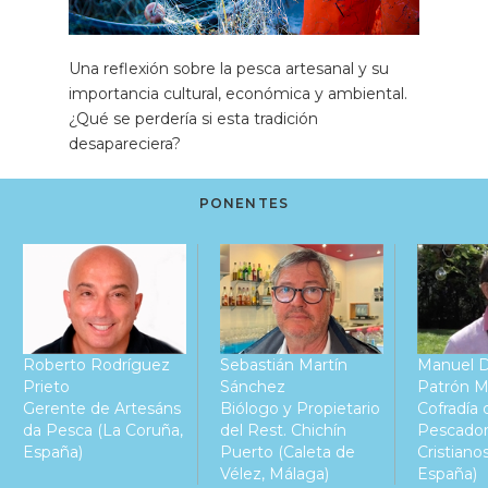
Una reflexión sobre la pesca artesanal y su
importancia cultural, económica y ambiental.
¿Qué se perdería si esta tradición
desapareciera?
PONENTES
Roberto Rodríguez
Sebastián Martín
Manuel D
Prieto
Sánchez
Patrón M
Gerente de Artesáns
Biólogo y Propietario
Cofradía 
da Pesca (La Coruña,
del Rest. Chichín
Pescador
España)
Puerto (Caleta de
Cristianos
Vélez, Málaga)
España)