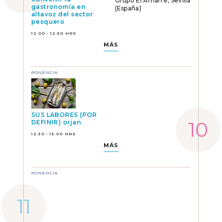
Grupo El Amarre, Sevilla
gastronomía en
(España)
altavoz del sector
pesquero
12:00 - 12:30 HRS
MÁS
PONENCIA
SUS LABORES (POR
DEFINIR) orjan
12:30 - 13:00 HRS
MÁS
PONENCIA