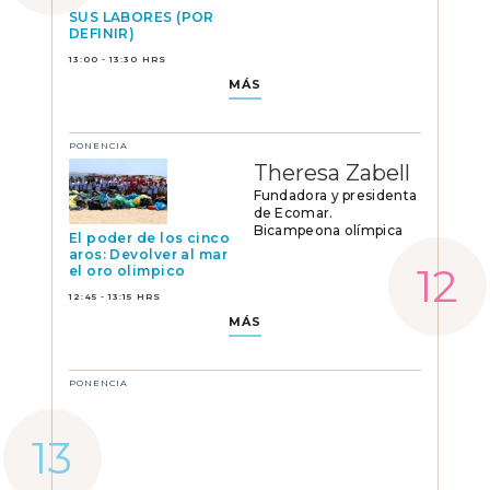
SUS LABORES (POR
DEFINIR)
13:00 - 13:30 HRS
MÁS
PONENCIA
Theresa Zabell
Fundadora y presidenta
de Ecomar.
Bicampeona olímpica
El poder de los cinco
aros: Devolver al mar
el oro olimpico
12:45 - 13:15 HRS
MÁS
PONENCIA