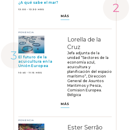
¿A qué sabe el mar?
13:00 - 13:30 HRS
MÁS
PONENCIA
Lorella de la
Cruz
Jefa adjunta de la
El futuro de la
unidad “Sectores de la
acuicultura en la
economía azul,
Unión Europea
acuicultura y
planificación del espacio
10:45 - 11:15 HRS
marítimo”, Direccion
General de Asuntos
Maritimos y Pesca,
Comision Europea.
Bélgica
MÁS
PONENCIA
Ester Serrão