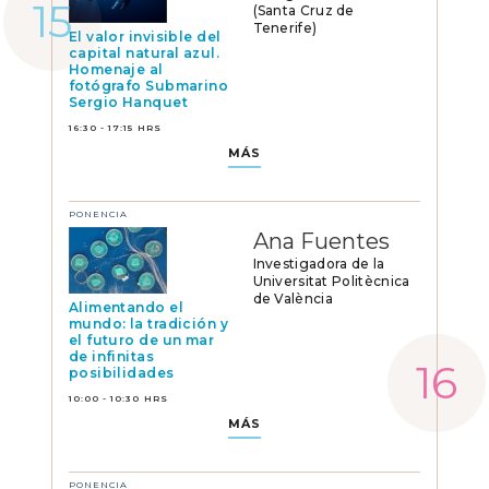
(Santa Cruz de
Tenerife)
El valor invisible del
capital natural azul.
Homenaje al
fotógrafo Submarino
Sergio Hanquet
16:30 - 17:15 HRS
MÁS
PONENCIA
Ana Fuentes
Investigadora de la
Universitat Politècnica
de València
Alimentando el
mundo: la tradición y
el futuro de un mar
de infinitas
posibilidades
10:00 - 10:30 HRS
MÁS
PONENCIA