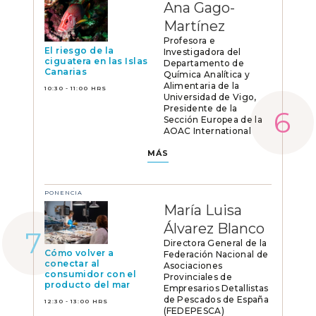
Ana Gago-
Martínez
Profesora e
El riesgo de la
Investigadora del
ciguatera en las Islas
Departamento de
Canarias
Química Analítica y
Alimentaria de la
10:30 - 11:00 HRS
Universidad de Vigo,
Presidente de la
Sección Europea de la
AOAC International
MÁS
PONENCIA
María Luisa
Álvarez Blanco
Directora General de la
Cómo volver a
Federación Nacional de
conectar al
Asociaciones
consumidor con el
Provinciales de
producto del mar
Empresarios Detallistas
de Pescados de España
12:30 - 13:00 HRS
(FEDEPESCA)