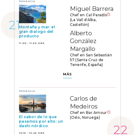
PONENCIA
Miguel Barrera
Chef en Cal Paradís
(La Vall d'Alba,
Castellón)
Montaña y mar: el
gran dialogo del
Alberto
producto
González
11:00 - 11:30 HRS
Margallo
Chef en San Sebastián
57 (Santa Cruz de
Tenerife, España)
MÁS
PONENCIA
Carlos de
Medeiros
Chef en Bar Amour
El sabor de lo que
(Oslo, Noruega)
pasamos por alto: un
dashi nórdico
10:15 - 10:45 HRS