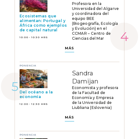
Profesora en la
Universidad del Algarve
y coordinadora del
Ecosistemas que
equipo BEE
alimentan: Portugal y
(Biogeografía, Ecología
África como ejemplos
y Evolución) en el
de capital natural
CCMAR – Centro de
10:00 - 10:30 HRS
Ciencias del Mar
MÁS
PONENCIA
Sandra
Damijan
Economista y profesora
Del océano a la
de la Facultad de
economía
Economía y Empresa
de la Universidad de
12:00 - 12:30 HRS
Liubliana (Eslovenia)
MÁS
PONENCIA