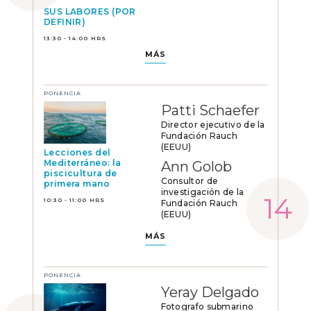
SUS LABORES (POR
DEFINIR)
13:30 - 14:00 HRS
MÁS
PONENCIA
Patti Schaefer
Director ejecutivo de la
Fundación Rauch
(EEUU)
Lecciones del
Mediterráneo: la
Ann Golob
piscicultura de
Consultor de
primera mano
investigación de la
10:30 - 11:00 HRS
Fundación Rauch
(EEUU)
MÁS
PONENCIA
Yeray Delgado
Fotografo submarino