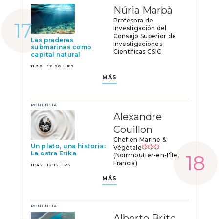
Núria Marbà
Profesora de
Investigación del
Consejo Superior de
Las praderas
Investigaciones
submarinas como
Científicas CSIC
capital natural
11:30 - 12:00 HRS
MÁS
PONENCIA
Alexandre
Couillon
Chef en Marine &
Un plato, una historia:
Végétale
La ostra Erika
(Noirmoutier-en-l'Île,
Francia)
11:45 - 12:15 HRS
MÁS
PONENCIA
Alberto Brito